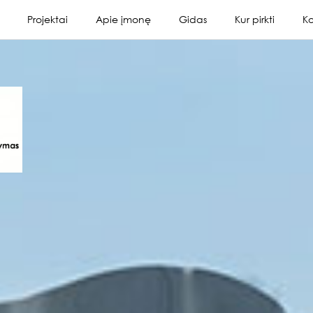
Projektai
Apie įmonę
Gidas
Kur pirkti
Ko