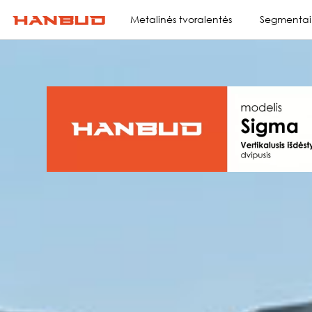
Metalinės tvoralentės
Segmentai